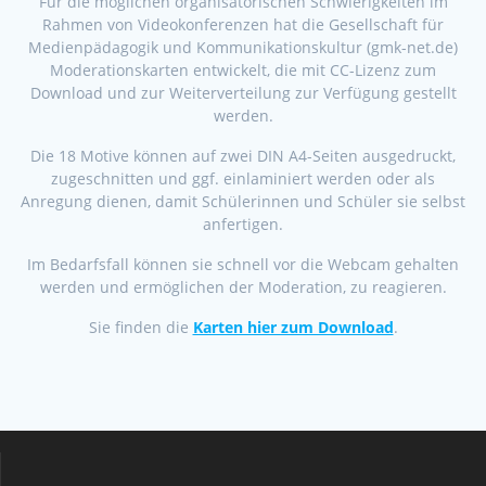
Für die möglichen organisatorischen Schwierigkeiten im
Rahmen von Videokonferenzen hat die Gesellschaft für
Medienpädagogik und Kommunikationskultur (gmk-net.de)
Moderationskarten entwickelt, die mit CC-Lizenz zum
Download und zur Weiterverteilung zur Verfügung gestellt
werden.
Die 18 Motive können auf zwei DIN A4-Seiten ausgedruckt,
zugeschnitten und ggf. einlaminiert werden oder als
Anregung dienen, damit Schülerinnen und Schüler sie selbst
anfertigen.
Im Bedarfsfall können sie schnell vor die Webcam gehalten
werden und ermöglichen der Moderation, zu reagieren.
Sie finden die
Karten hier zum Download
.