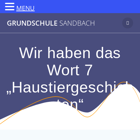
MENU
Zum
GRUNDSCHULE
SANDBACH
Inhalt
springen
Wir haben das
Wort 7
„Haustiergeschich
ten“