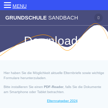
MENU
Zum
GRUNDSCHULE
SANDBACH
Inhalt
springen
Downloads
Hier haben Sie die Möglichkeit aktuelle Elternbriefe sowie wichtige
Formulare herunterzuladen.
Bitte installieren Sie einen
PDF-Reader
, falls Sie die Dokumente
am Smartphone oder Tablet betrachten.
Elternratgeber 2024