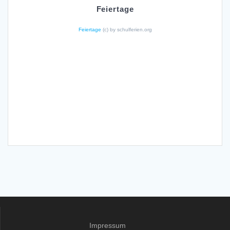
Feiertage
Feiertage
(c) by schulferien.org
Impressum