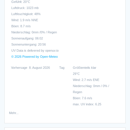
Gefühlt: 20°C
Luftdruck: 1023 mb
Luftfeuchtigkeit: 48%
Wind: 1.9 m/s NNE
Böen: 8.7 m/s
Niederschlag:
0mm
/
0%
/
Regen
Sonnenaufgang: 06:02
Sonnenuntergang: 20:56
UV Data is delivered by openuv.io
© 2026 Powered by Open-Meteo
Vorhersage
8. August 2026
Tag
Größtenteils klar
29°C
Wind: 2.7 m/s ENE
Niederschlag:
0mm
/
0%
/
Regen
Böen: 7.6 m/s
max. UV index: 6.25
Mehr...