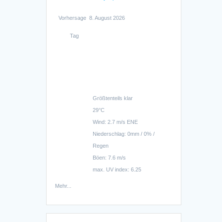
Vorhersage
8. August 2026
Tag
Größtenteils klar
29°C
Wind: 2.7 m/s ENE
Niederschlag:
0mm
/
0%
/
Regen
Böen: 7.6 m/s
max. UV index: 6.25
Mehr...