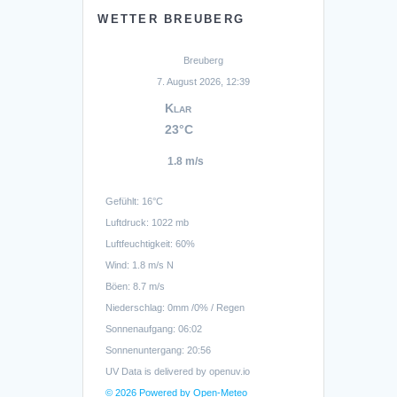
WETTER BREUBERG
Breuberg
7. August 2026, 12:39
Klar
23°C
1.8 m/s
Gefühlt: 16°C
Luftdruck: 1022 mb
Luftfeuchtigkeit: 60%
Wind: 1.8 m/s N
Böen: 8.7 m/s
Niederschlag:
0mm
/
0%
/
Regen
Sonnenaufgang: 06:02
Sonnenuntergang: 20:56
UV Data is delivered by openuv.io
© 2026 Powered by Open-Meteo