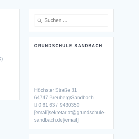
Suchen
nach:
GRUNDSCHULE SANDBACH
S)
Höchster Straße 31
64747 Breuberg/Sandbach
0 61 63 / 9430350
[email]sekretariat@grundschule-
sandbach.de[/email]