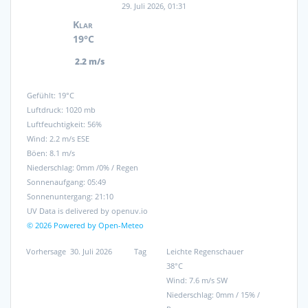
29. Juli 2026, 01:31
Klar
19°C
2.2 m/s
Gefühlt: 19°C
Luftdruck: 1020 mb
Luftfeuchtigkeit: 56%
Wind: 2.2 m/s ESE
Böen: 8.1 m/s
Niederschlag:
0mm
/
0%
/
Regen
Sonnenaufgang: 05:49
Sonnenuntergang: 21:10
UV Data is delivered by openuv.io
© 2026 Powered by Open-Meteo
Vorhersage
30. Juli 2026
Tag
Leichte Regenschauer
38°C
Wind: 7.6 m/s SW
Niederschlag:
0mm
/
15%
/