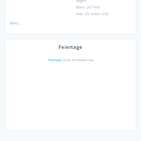
Regen
Böen: 20.7 m/s
max. UV index: 6.55
Mehr...
Feiertage
Feiertage
(c) by schulferien.org